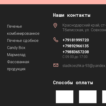
Наши контакты
Краснодарский край, ст-
Печенье
Тбилисская, ул. Совхоз
комбинированное
+79181999720
Печенье сдобное
+79892966135
Candy Box
+79883657208
Мармелад
C 09:00 до 17:00
Фасованная
sladkoezhka-93@yandex.
продукция
Способы оплаты