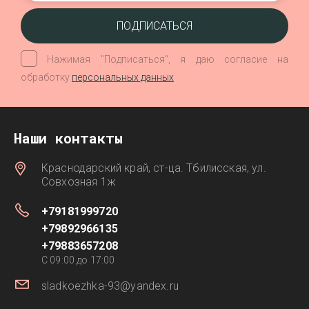
ПОДПИСАТЬСЯ
Нажимая "Подписаться", я даю согласие на
обработку
персональных данных
Наши контакты
Краснодарский край, ст-ца. Тбилисская, ул.
Совхозная 1ж
+79181999720
+79892966135
+79883657208
C 09:00 до 17:00
sladkoezhka-93@yandex.ru