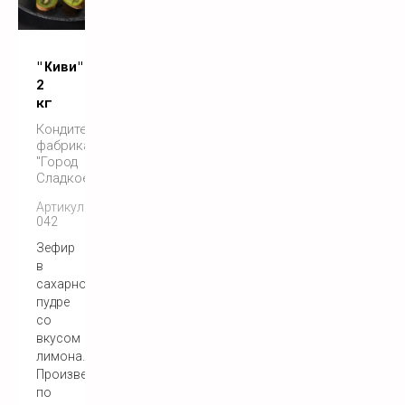
"Киви"
2
кг
Кондитерская
фабрика
"Город
Сладкоежек"
Артикул:
042
Зефир
в
сахарной
пудре
со
вкусом
лимона.
Произведен
по