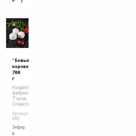
"Божья
коровка"
700
г
Кондитерская
фабрика
"Город
Сладкоежек"
Артикул:
042
Зефир
в