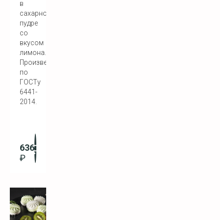
в
сахарной
пудре
со
вкусом
лимона.
Произведен
по
ГОСТу
6441-
2014.
636
₽