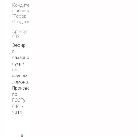
Кондитерская
фабрика
"Город
Сладкоежек"
Артикул:
042
Зефир
в
сахарной
пудре
со
вкусом
лимона.
Произведен
по
ГОСТу
6441-
2014.