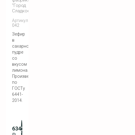
"Город
Сладкоежек"
Артикул:
042
Зефир
в
сахарной
пудре
со
вкусом
лимона.
Произведен
по
ГОСТу
6441-
2014.
634
₽