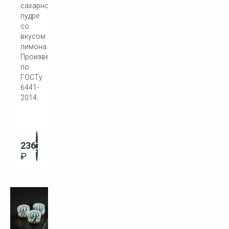
сахарной
пудре
со
вкусом
лимона.
Произведен
по
ГОСТу
6441-
2014.
236
₽