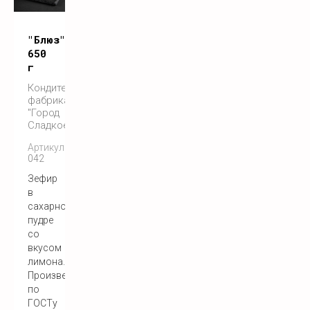
"Блюз"
650
г
Кондитерская
фабрика
"Город
Сладкоежек"
Артикул:
042
Зефир
в
сахарной
пудре
со
вкусом
лимона.
Произведен
по
ГОСТу