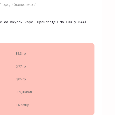
"Город Сладкоежек"
е со вкусом кофе. Произведен по ГОСТу 6441-
81,3 гр
0,77 гр
0,05 гр
309,8 ккал
3 месяца