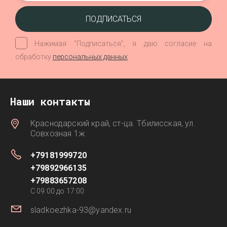
ПОДПИСАТЬСЯ
Нажимая "Подписаться", я даю согласие на
обработку
персональных данных
Наши контакты
Краснодарский край, ст-ца. Тбилисская, ул.
Совхозная 1ж
+79181999720
+79892966135
+79883657208
C 09:00 до 17:00
sladkoezhka-93@yandex.ru